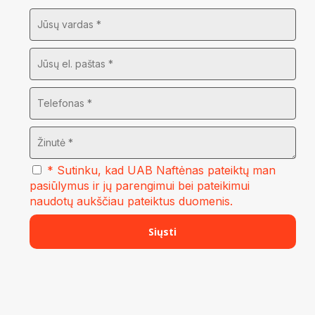
* Sutinku, kad UAB Naftėnas pateiktų man
pasiūlymus ir jų parengimui bei pateikimui
naudotų aukščiau pateiktus duomenis.