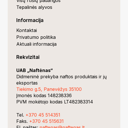
Visų rūšių padangos
Tepalinės alyvos
Informacija
Kontaktai
Privatumo politika
Aktuali informacija
Rekvizitai
UAB „Naftėnas“
Didmeninė prekyba naftos produktais ir jų
eksportas
Tiekimo g.5, Panevėžys 35100
Įmonės kodas 148238336
PVM mokėtojo kodas LT482383314
Tel.
+370 45 514351
Faks.
+370 45 515631
El. paštas:
naftenas@naftenas.lt