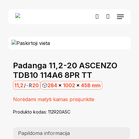
Skip
to
Menu
Close
Krepšelis
main
Cart
account
content
Padanga 11,2-20 ASCENZO
TDB10 114A6 8PR TT
11,2
/
-
R
20
284
×
1002
×
458 mm
Norėdami matyti kainas prisijunkite
Produkto kodas:
112R20ASC
Papildoma informacija