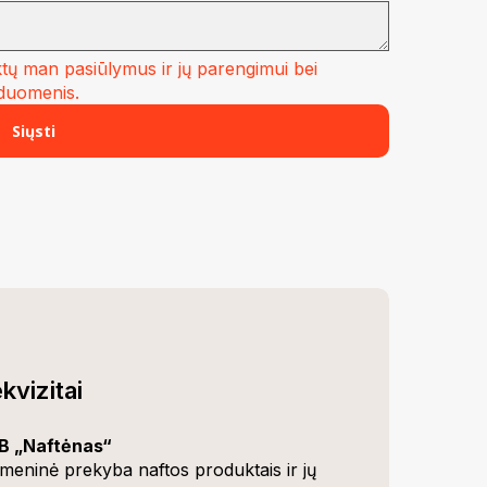
tų man pasiūlymus ir jų parengimui bei
 duomenis.
kvizitai
B „Naftėnas“
meninė prekyba naftos produktais ir jų