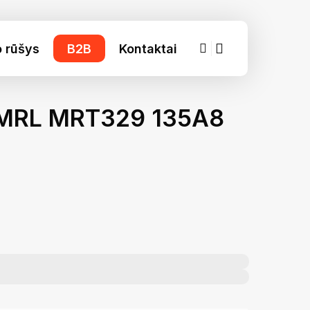
account
o rūšys
B2B
Kontaktai
 MRL MRT329 135A8