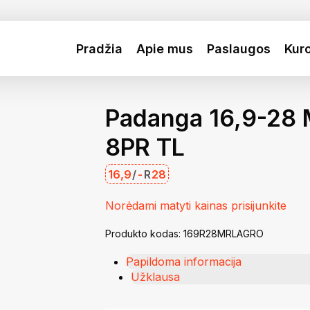
Krepšelis
Close
Cart
Pradžia
Apie mus
Paslaugos
Kur
Padanga 16,9-28
8PR TL
16,9
/
-
R
28
Norėdami matyti kainas prisijunkite
Produkto kodas:
169R28MRLAGRO
Papildoma informacija
Užklausa