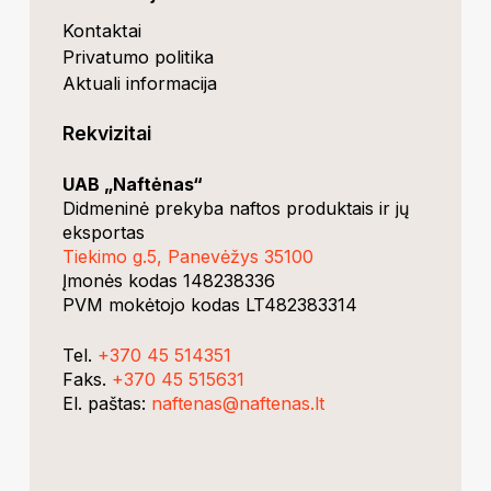
Kontaktai
Privatumo politika
Aktuali informacija
Rekvizitai
UAB „Naftėnas“
Didmeninė prekyba naftos produktais ir jų
eksportas
Tiekimo g.5, Panevėžys 35100
Įmonės kodas 148238336
PVM mokėtojo kodas LT482383314
Tel.
+370 45 514351
Faks.
+370 45 515631
El. paštas:
naftenas@naftenas.lt
dev.Rvnski
RESTapi