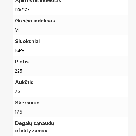
Apkrovos indeksas
129/127
Greičio indeksas
M
Sluoksniai
16PR
Plotis
225
Aukštis
75
Skersmuo
17,5
Degalų sąnaudų
efektyvumas