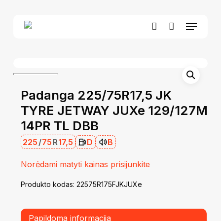
Skip
to
Menu
Close
Krepšelis
main
Cart
account
content
Padanga 225/75R17,5 JK
TYRE JETWAY JUXe 129/127M
14PR TL DBB
225
/
75
R
17,5
D
B
Norėdami matyti kainas prisijunkite
Produkto kodas:
22575R175FJKJUXe
Papildoma informacija