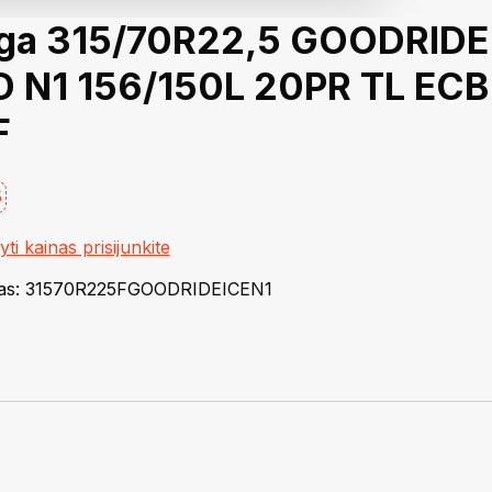
ga 315/70R22,5 GOODRIDE
 N1 156/150L 20PR TL ECB
F
5
i kainas prisijunkite
as:
31570R225FGOODRIDEICEN1