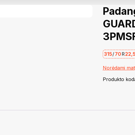
Padan
GUARD
3PMS
315
/
70
R
22,
Norėdami matyt
Produkto kod