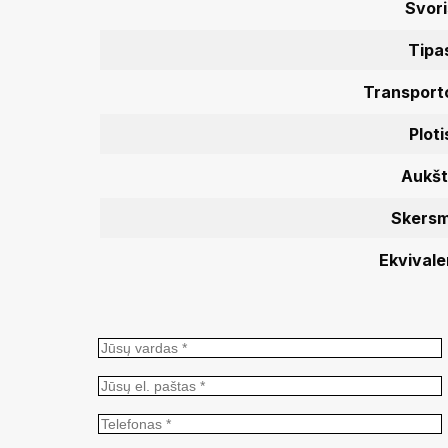
Svori
Tipa
Transporto
Ploti
Aukšt
Skers
Ekvivale