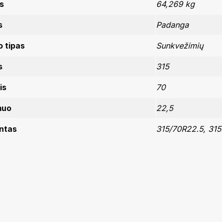
s
64,269 kg
s
Padanga
 tipas
Sunkvežimių
s
315
is
70
muo
22,5
ntas
315/70R22.5, 31