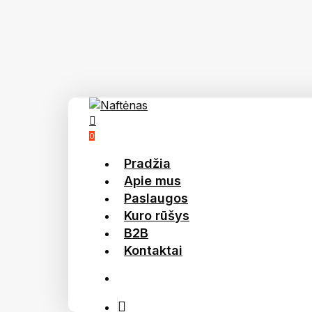
Skip
to
main
content
account
0
Menu
Pradžia
Apie mus
Paslaugos
Kuro rūšys
B2B
Kontaktai
account