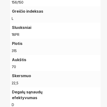
156/150
Greičio indeksas
L
Sluoksniai
18PR
Plotis
315
Aukštis
70
Skersmuo
22,5
Degalų sąnaudų
efektyvumas
D