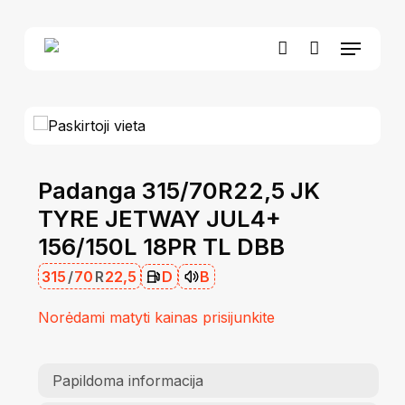
Skip
to
Menu
Close
Krepšelis
main
Cart
account
content
Padanga 315/70R22,5 JK
TYRE JETWAY JUL4+
156/150L 18PR TL DBB
315
/
70
R
22,5
D
B
Norėdami matyti kainas prisijunkite
Papildoma informacija