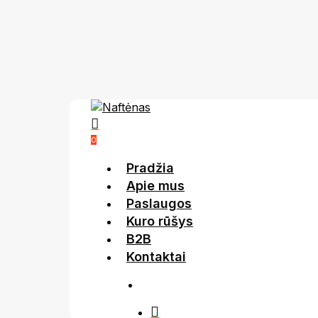
Skip
to
main
content
account
0
Menu
Pradžia
Apie mus
Paslaugos
Kuro rūšys
B2B
Kontaktai
account