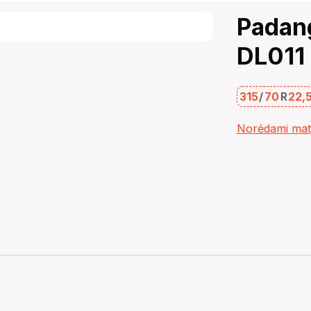
Padan
DL011
315
/
70
R
22,
Norėdami matyt