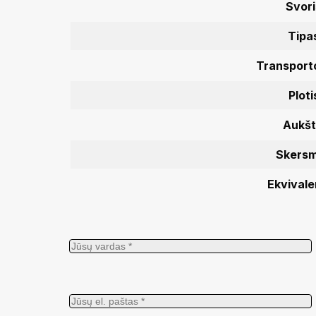
Svori
Tipa
Transporto
Ploti
Aukšt
Skers
Ekvivale