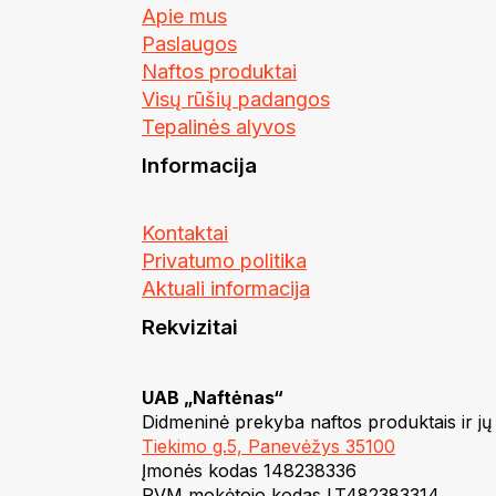
Apie mus
Paslaugos
Naftos produktai
Visų rūšių padangos
Tepalinės alyvos
Informacija
Kontaktai
Privatumo politika
Aktuali informacija
Rekvizitai
UAB „Naftėnas“
Didmeninė prekyba naftos produktais ir jų
Tiekimo g.5, Panevėžys 35100
Įmonės kodas 148238336
PVM mokėtojo kodas LT482383314