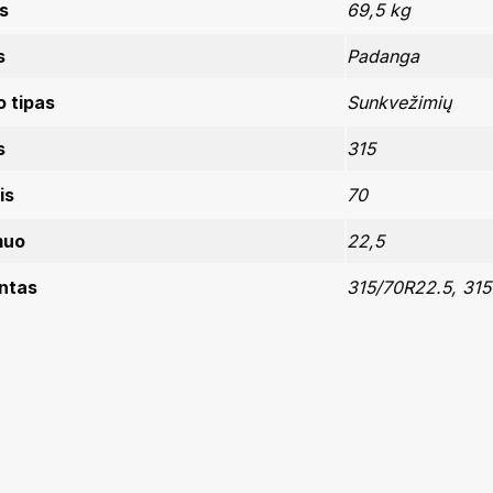
s
69,5 kg
s
Padanga
 tipas
Sunkvežimių
s
315
is
70
muo
22,5
ntas
315/70R22.5, 31