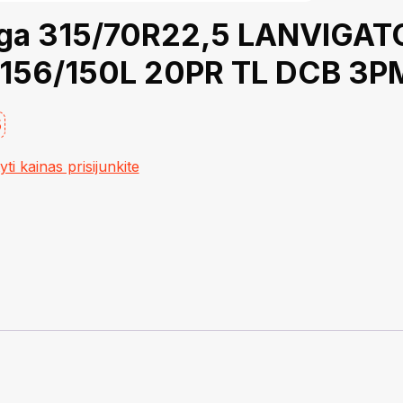
ga 315/70R22,5 LANVIGAT
 156/150L 20PR TL DCB 3P
5
i kainas prisijunkite