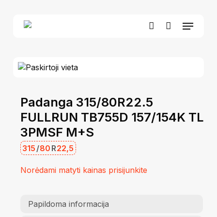
Skip
to
Menu
Close
Krepšelis
main
Cart
account
content
Padanga 315/80R22.5
FULLRUN TB755D 157/154K TL
3PMSF M+S
315
/
80
R
22,5
Norėdami matyti kainas prisijunkite
Papildoma informacija