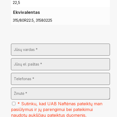
22,5
Ekvivalentas
315/80R22.5, 31580225
* Sutinku, kad UAB Naftėnas pateiktų man
pasiūlymus ir jų parengimui bei pateikimui
naudotų aukščiau pateiktus duomenis.