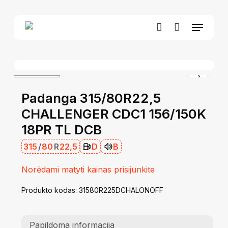
Skip
to
Menu
Close
Krepšelis
main
Cart
account
content
Padanga 315/80R22,5
CHALLENGER CDC1 156/150K
18PR TL DCB
315
/
80
R
22,5
D
B
Norėdami matyti kainas prisijunkite
Produkto kodas:
31580R225DCHALONOFF
Papildoma informacija