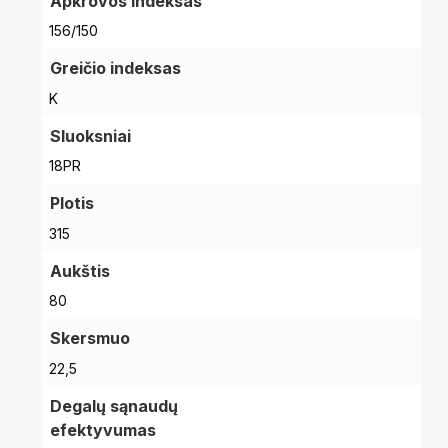
Apkrovos indeksas
156/150
Greičio indeksas
K
Sluoksniai
18PR
Plotis
315
Aukštis
80
Skersmuo
22,5
Degalų sąnaudų
efektyvumas