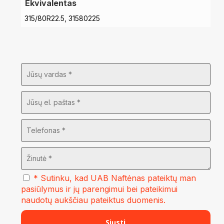
Ekvivalentas
315/80R22.5, 31580225
* Sutinku, kad UAB Naftėnas pateiktų man
pasiūlymus ir jų parengimui bei pateikimui
naudotų aukščiau pateiktus duomenis.