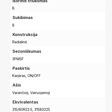
Išorinis triukšmas
B
Sukibimas
B
Konstrukcija
Radialinė
Sezoniškumas
3PMSF
Paskirtis
Karjėras, ON/OFF
Ašis
Varančioji, Vairuojamoji
Ekvivalentas
315/80R22.5, 31580225