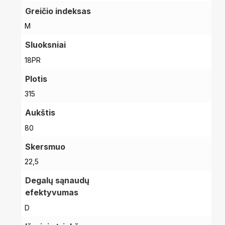
Greičio indeksas
M
Sluoksniai
18PR
Plotis
315
Aukštis
80
Skersmuo
22,5
Degalų sąnaudų
efektyvumas
D