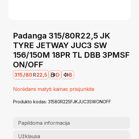
Padanga 315/80R22,5 JK
TYRE JETWAY JUC3 SW
156/150M 18PR TL DBB 3PMSF
ON/OFF
315
/
80
R
22,5
D
B
Norėdami matyti kainas prisijunkite
Produkto kodas:
31580R225FJKJUC3SWONOFF
Papildoma informacija
Užklausa