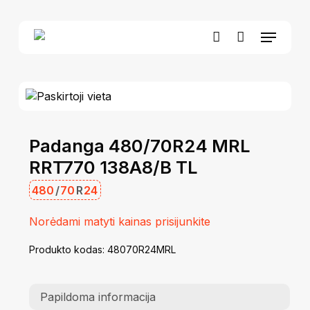
Skip
to
Menu
Close
Krepšelis
main
Cart
account
content
Padanga 480/70R24 MRL
RRT770 138A8/B TL
480
/
70
R
24
Norėdami matyti kainas prisijunkite
Produkto kodas:
48070R24MRL
Papildoma informacija