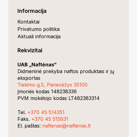
Informacija
Kontaktai
Privatumo politika
Aktuali informacija
Rekvizitai
UAB „Naftėnas“
Didmeninė prekyba naftos produktais ir jų
eksportas
Tiekimo g.5, Panevėžys 35100
Įmonės kodas 148238336
PVM mokėtojo kodas LT482383314
Tel.
+370 45 514351
Faks.
+370 45 515631
El. paštas:
naftenas@naftenas.lt