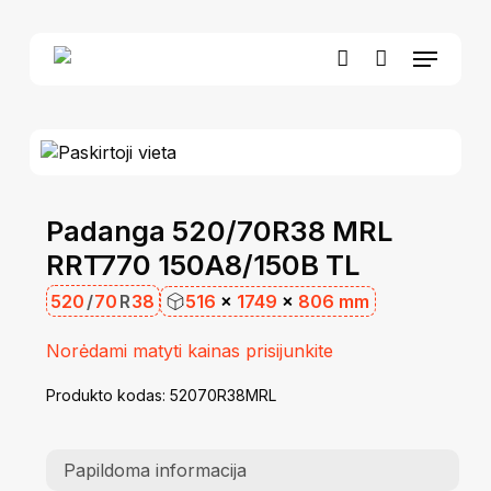
Skip
to
Menu
Close
Krepšelis
main
Cart
account
content
Padanga 520/70R38 MRL
RRT770 150A8/150B TL
520
/
70
R
38
516
×
1749
×
806 mm
Norėdami matyti kainas prisijunkite
Produkto kodas:
52070R38MRL
Papildoma informacija