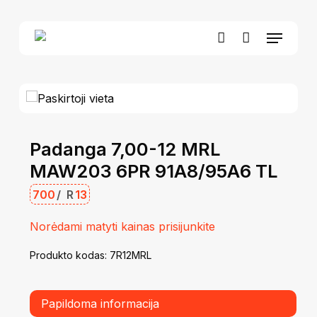
Skip
to
Menu
Close
Krepšelis
main
Cart
account
content
Padanga 7,00-12 MRL
MAW203 6PR 91A8/95A6 TL
700
/
R
13
Norėdami matyti kainas prisijunkite
Produkto kodas:
7R12MRL
Papildoma informacija