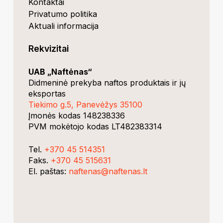
Kontaktai
Privatumo politika
Aktuali informacija
Rekvizitai
UAB „Naftėnas“
Didmeninė prekyba naftos produktais ir jų
eksportas
Tiekimo g.5, Panevėžys 35100
Įmonės kodas 148238336
PVM mokėtojo kodas LT482383314
Tel.
+370 45 514351
Faks.
+370 45 515631
El. paštas:
naftenas@naftenas.lt
dev.Rvnski
RESTapi