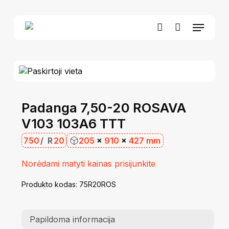
Skip
to
Menu
Close
Krepšelis
main
Cart
account
content
Padanga 7,50-20 ROSAVA
V103 103A6 TTT
750
/
R
20
205
×
910
×
427 mm
Norėdami matyti kainas prisijunkite
Produkto kodas:
75R20ROS
Papildoma informacija