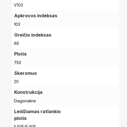
V103
Apkrovos indeksas
103
Greičio indeksas
A6
Plotis
750
Skersmuo
20
Konstrukcija
Diagonaline
Leidžiamas ratlankio
plotis
5.50F/5.00F