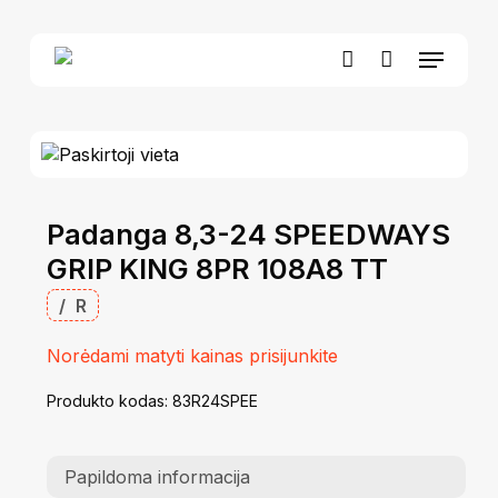
Skip
to
Menu
Close
Krepšelis
main
Cart
account
content
Padanga 8,3-24 SPEEDWAYS
GRIP KING 8PR 108A8 TT
/
R
Norėdami matyti kainas prisijunkite
Produkto kodas:
83R24SPEE
Papildoma informacija