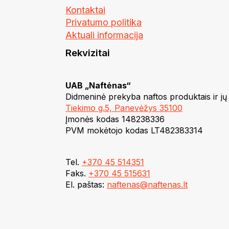
Kontaktai
Privatumo politika
Aktuali informacija
Rekvizitai
UAB „Naftėnas“
Didmeninė prekyba naftos produktais ir jų
Tiekimo g.5, Panevėžys 35100
Įmonės kodas 148238336
PVM mokėtojo kodas LT482383314
Tel.
+370 45 514351
Faks.
+370 45 515631
El. paštas:
naftenas@naftenas.lt