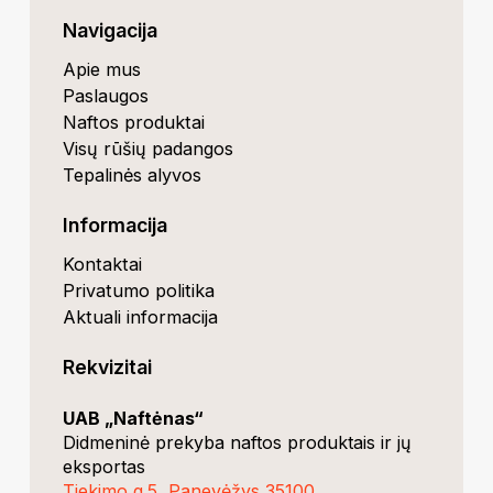
Navigacija
Apie mus
Paslaugos
Naftos produktai
Visų rūšių padangos
Tepalinės alyvos
Informacija
Kontaktai
Privatumo politika
Aktuali informacija
Rekvizitai
UAB „Naftėnas“
Didmeninė prekyba naftos produktais ir jų
eksportas
Tiekimo g.5, Panevėžys 35100