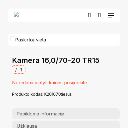
Skip
to
Menu
Close
Krepšelis
main
Cart
account
content
Kamera 16,0/70-20 TR15
/
R
Norėdami matyti kainas prisijunkite
Produkto kodas:
K201670tiesus
Papildoma informacija
Užklausa