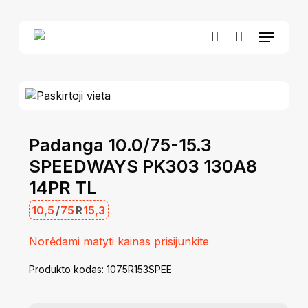
Skip
to
Menu
Close
Krepšelis
main
Cart
account
content
Padanga 10.0/75-15.3
SPEEDWAYS PK303 130A8
14PR TL
10,5
/
75
R
15,3
Norėdami matyti kainas prisijunkite
Produkto kodas:
1075R153SPEE