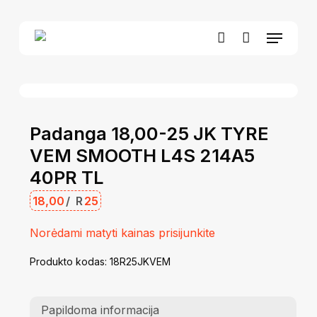
Skip
to
Menu
Close
Krepšelis
main
Cart
account
content
Padanga 18,00-25 JK TYRE
VEM SMOOTH L4S 214A5
40PR TL
18,00
/
R
25
Norėdami matyti kainas prisijunkite
Produkto kodas:
18R25JKVEM
Papildoma informacija