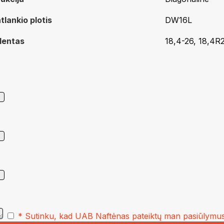
tlankio plotis
DW16L
lentas
18,4-26, 18,4R
* Sutinku, kad UAB Naftėnas pateiktų man pasiūlymus 