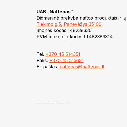
UAB „Naftėnas“
Didmeninė prekyba naftos produktais ir jų
Tiekimo g.5, Panevėžys 35100
Įmonės kodas 148238336
PVM mokėtojo kodas LT482383314
Tel.
+370 45 514351
Faks.
+370 45 515631
El. paštas:
naftenas@naftenas.lt
dev.Rvnski
RESTapi