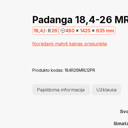
Padanga 18,4-26 M
18,4
/
-
R
26
480
×
1425
×
635 mm
Norėdami matyti kainas prisijunkite
Produkto kodas:
184R26MRL12PR
Papildoma informacija
Užklausa
Svo
Išmat