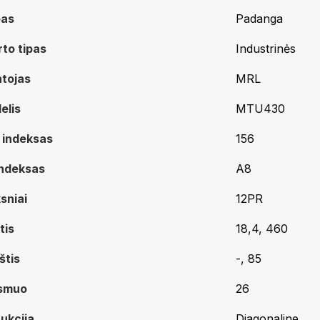
pas
Padanga
to tipas
Industrinės
tojas
MRL
elis
MTU430
 indeksas
156
indeksas
A8
sniai
12PR
tis
18,4, 460
štis
-, 85
smuo
26
ukcija
Diagonaline