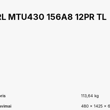
RL MTU430 156A8 12PR TL
ris
113,64 kg
avimai
480 × 1425 × 