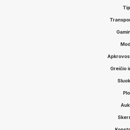
Ti
Transpor
Gamin
Mod
Apkrovos
Greičio 
Sluok
Plo
Auk
Sker
Konstr