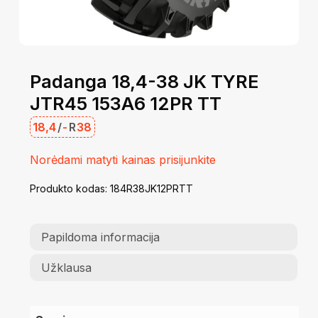
Padanga 18,4-38 JK TYRE
JTR45 153A6 12PR TT
18,4
/
-
R
38
Norėdami matyti kainas prisijunkite
Produkto kodas:
184R38JK12PRTT
Papildoma informacija
Užklausa