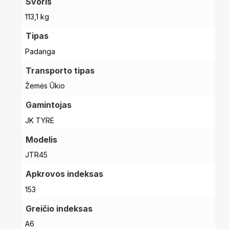
Svoris
113,1 kg
Tipas
Padanga
Transporto tipas
Žemės Ūkio
Gamintojas
JK TYRE
Modelis
JTR45
Apkrovos indeksas
153
Greičio indeksas
A6