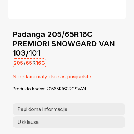
Padanga 205/65R16C
PREMIORI SNOWGARD VAN
103/101
205
/
65
R
16C
Norėdami matyti kainas prisijunkite
Produkto kodas:
20565R16CROSVAN
Papildoma informacija
Užklausa