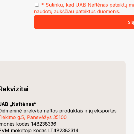
* Sutinku, kad UAB Naftėnas pateiktų ma
naudotų aukščiau pateiktus duomenis.
Rekvizitai
UAB „Naftėnas“
Didmeninė prekyba naftos produktais ir jų eksportas
Tiekimo g.5, Panevėžys 35100
Įmonės kodas 148238336
PVM mokėtojo kodas LT482383314