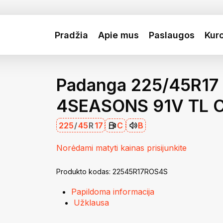
Krepšelis
Close
Cart
Pradžia
Apie mus
Paslaugos
Kur
Padanga 225/45R17
4SEASONS 91V TL 
225
/
45
R
17
C
B
Norėdami matyti kainas prisijunkite
Produkto kodas:
22545R17ROS4S
Papildoma informacija
Užklausa