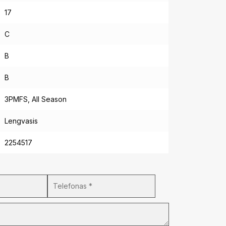
17
C
B
B
3PMFS, All Season
Lengvasis
2254517