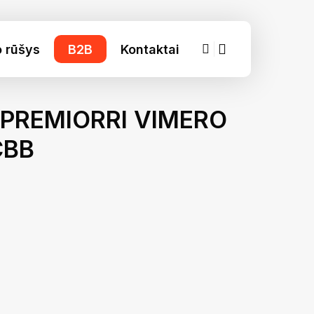
account
o rūšys
B2B
Kontaktai
 PREMIORRI VIMERO
CBB