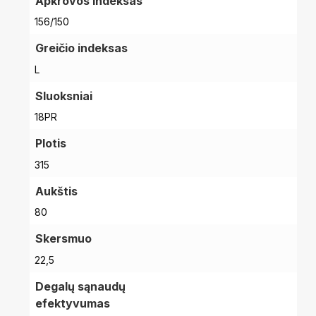
Apkrovos indeksas
156/150
Greičio indeksas
L
Sluoksniai
18PR
Plotis
315
Aukštis
80
Skersmuo
22,5
Degalų sąnaudų
efektyvumas