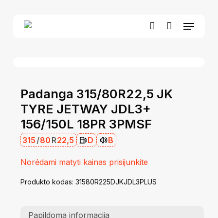
Skip
to
Menu
Close
Krepšelis
main
Cart
account
content
Padanga 315/80R22,5 JK
TYRE JETWAY JDL3+
156/150L 18PR 3PMSF
315
/
80
R
22,5
D
B
Norėdami matyti kainas prisijunkite
Produkto kodas:
31580R225DJKJDL3PLUS
Papildoma informacija