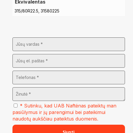
Ekvivalentas
315/80R22.5, 31580225
* Sutinku, kad UAB Naftėnas pateiktų man
pasiūlymus ir jų parengimui bei pateikimui
naudotų aukščiau pateiktus duomenis.