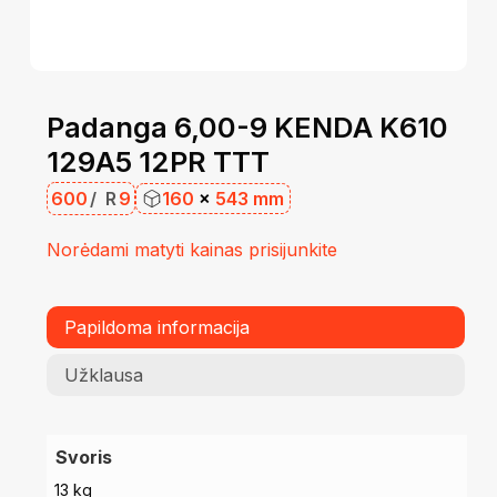
Padanga 6,00-9 KENDA K610
129A5 12PR TTT
600
/
R
9
160
×
543 mm
Norėdami matyti kainas prisijunkite
Papildoma informacija
Užklausa
Svoris
13 kg