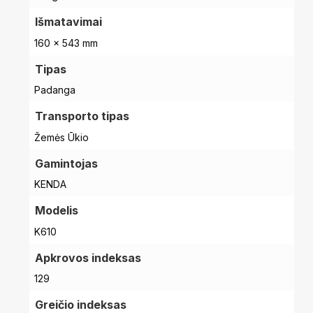
Išmatavimai
160 × 543 mm
Tipas
Padanga
Transporto tipas
Žemės Ūkio
Gamintojas
KENDA
Modelis
K610
Apkrovos indeksas
Krepšelyje nėra produktų.
129
Pradinis
Greičio indeksas