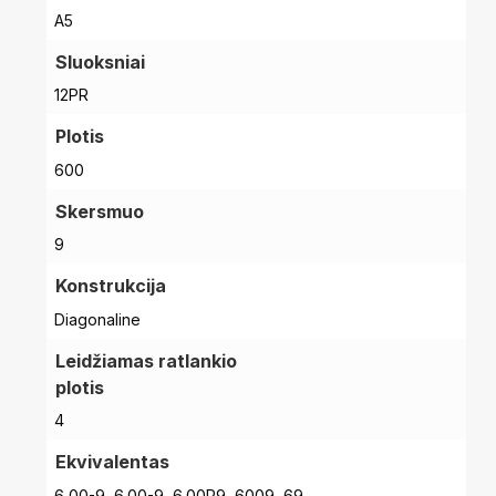
A5
Sluoksniai
12PR
Plotis
600
Skersmuo
9
Konstrukcija
Diagonaline
Leidžiamas ratlankio
plotis
4
Ekvivalentas
6,00-9, 6.00-9, 6.00R9, 6009, 69