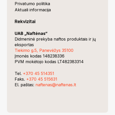
Privatumo politika
Aktuali informacija
Rekvizitai
UAB „Naftėnas“
Didmeninė prekyba naftos produktais ir jų
eksportas
Tiekimo g.5, Panevėžys 35100
Įmonės kodas 148238336
PVM mokėtojo kodas LT482383314
Tel.
+370 45 514351
Faks.
+370 45 515631
El. paštas:
naftenas@naftenas.lt
Suma:
0,00
€
Krepšelis
Užsakymas
dev.Rvnski
RESTapi