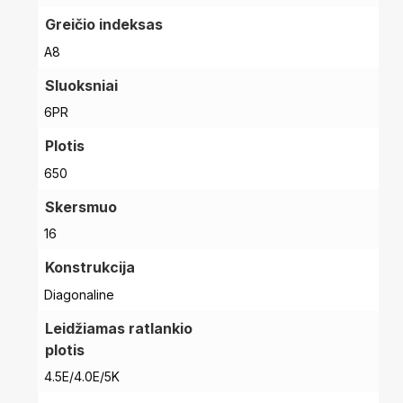
Pradinis
Greičio indeksas
A8
Sluoksniai
6PR
Plotis
650
Skersmuo
16
Konstrukcija
Diagonaline
Leidžiamas ratlankio
plotis
4.5E/4.0E/5K