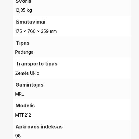
Svoris
12,35 kg
Išmatavimai
175 × 760 × 359 mm
Tipas
Padanga
Transporto tipas
Žemės Ūkio
Gamintojas
MRL
Modelis
MTF212
Krepšelyje nėra produktų.
Apkrovos indeksas
98