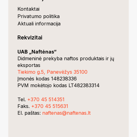
Kontaktai
Privatumo politika
Aktuali informacija
Rekvizitai
UAB „Naftėnas“
Didmeninė prekyba naftos produktais ir jų
eksportas
Tiekimo g.5, Panevėžys 35100
Įmonės kodas 148238336
PVM mokėtojo kodas LT482383314
Tel.
+370 45 514351
Faks.
+370 45 515631
El. paštas:
naftenas@naftenas.lt
Suma:
0,00
€
Krepšelis
Užsakymas
dev.Rvnski
RESTapi