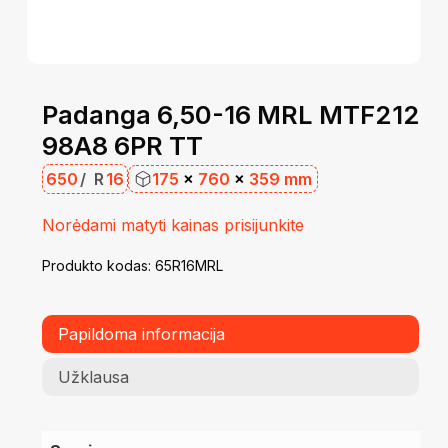
Padanga 6,50-16 MRL MTF212
98A8 6PR TT
650
/
R
16
175
×
760
×
359 mm
Norėdami matyti kainas prisijunkite
Produkto kodas:
65R16MRL
Papildoma informacija
Užklausa