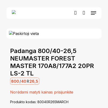
Skip
to
Menu
Close
Krepšelis
main
Cart
account
content
Padanga 800/40-26,5
NEUMASTER FOREST
MASTER 170A8/177A2 20PR
LS-2 TL
800
/
40
R
26,5
Norėdami matyti kainas prisijunkite
Produkto kodas:
80040R265MARCH