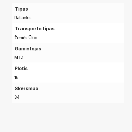
Tipas
Ratlankis
Transporto tipas
Krepšelyje nėra produktų.
Žemės Ūkio
Pradinis
Gamintojas
MTZ
Plotis
16
Skersmuo
34