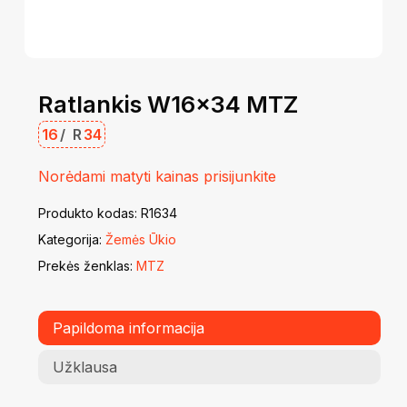
Ratlankis W16x34 MTZ
16
/
R
34
Norėdami matyti kainas prisijunkite
Produkto kodas:
R1634
Kategorija:
Žemės Ūkio
Prekės ženklas:
MTZ
Papildoma informacija
Užklausa